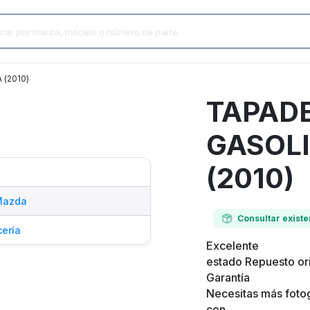
(2010)
TAPAD
GASOL
(2010)
Mazda
Consultar existe
cería
Excelente
estado Repuesto ori
Garantía
Necesitas más fotog
con