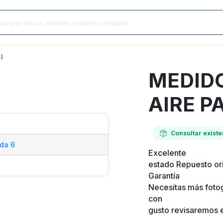
)
MEDIDO
AIRE P
Consultar existe
da 6
Excelente
estado Repuesto ori
Garantía
Necesitas más fotog
con
gusto revisaremos e