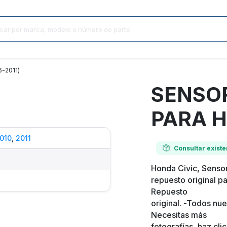
-2011)
SENSO
PARA H
010
,
2011
Consultar existe
Honda Civic, Sensor
repuesto original p
Repuesto
original. -Todos nue
Necesitas más
fotografías, haz cl