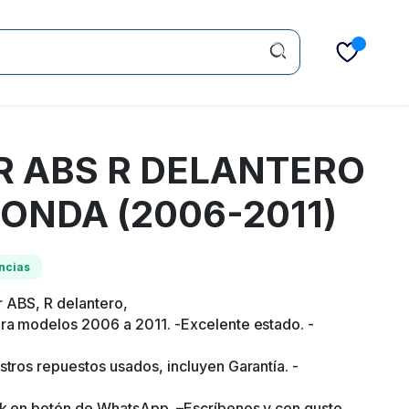
R ABS R DELANTERO
ONDA (2006-2011)
ncias
 ABS, R delantero,
ara modelos 2006 a 2011. -Excelente estado. -
stros repuestos usados, incluyen Garantía. -
ick en botón de WhatsApp. –Escríbenos y con gusto