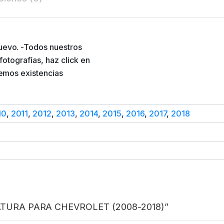
evo. -Todos nuestros
otografías, haz click en
emos existencias
10
,
2011
,
2012
,
2013
,
2014
,
2015
,
2016
,
2017
,
2018
ERATURA PARA CHEVROLET (2008-2018)”